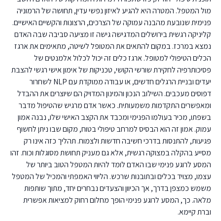
מול המטפל. המטרה היא להגיע לאיזון נפשי עדין, תחושה של הרמוניה
פנימית שנובעת מהבנה עמוקה של הצרכים, הרצונות והקשיים האישיים.
קליניקה רגשית בירושלים המדגישה גישה זו מציעה סביבה שבה האדם
נמצא במרכז. במקום להתאים את המטופל לשיטה, מתאימים את ארגז
הכלים הטיפולי למטופל. ארגז כלים זה יכול לכלול אלמנטים של
פסיכותרפיה לחקירת שורשי הקושי, טכניקות של אימון אישי רגשי להצבת
יעדים ובניית הרגלים חדשים, או עבודה ממוקדת עם NLP לשחרור
דפוסים מעכבים. השילוב הנכון והמינון המדויק הם שיוצרים את ההבדל
ומאפשרים התקדמות משמעותית. כאשר אדם מרגיש שהטיפול מדבר
בשפתו, מכיר בעולמו הפנימי ומכבד את הקצב האישי שלו, נבנה אמון
עמוק. אמון זה הוא הבסיס למרחב טיפולי בטוח, מקום שבו ניתן לחשוף
פגיעות, להתנסות בדרכי חשיבה חדשות ולצמוח. תהליך כזה אינו רק
מסייע בהקלה במצוקה רגשית, אלא גם מעניק תחושת מסוגלות וכוח. זהו
המסע לרוגע פנימי שבו האדם לומד להיות המטפל הטוב ביותר של
עצמו, מצויד בכלים ובתובנות שרכש. הליווי האמפתי והמכיל של המטפל
משמש כמצפן בדרך, אך הכיוון והצעדים נבחרים יחד, מתוך שותפות
מלאה. כך, המסע לרוגע פנימי הופך מחלום רחוק למציאות אפשרית
וברת קיימא.