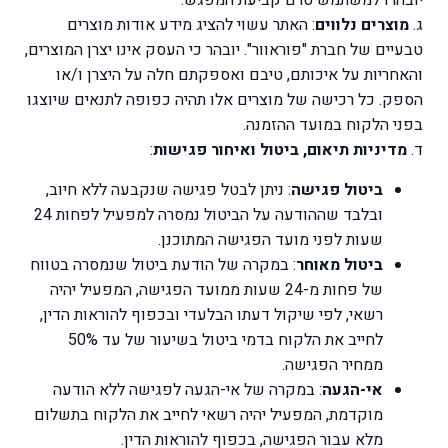
יובהרו למשתמש טרם קביעת המפגש.
ג.
מוצרים נלווים
: האתר עשוי להציג מידע אודות מוצרים
טבעיים של חברת "פוראוור". יובהר כי העסק אינו יצרן המוצרים,
והאחריות על איכותם, טיבם ואספקתם חלה על היצרן ו/או
הספק. כל רכישה של מוצרים אלו תהיה כפופה לתנאים שיוצגו
בפני הלקוח במועד ההזמנה.
ד.
מדיניות תיאום, ביטול ואיחור פגישות
:
ביטול פגישה
: ניתן לבטל פגישה שנקבעה ללא חיוב,
ובלבד שההודעה על הביטול נמסרה למפעיל לפחות 24
שעות לפני מועד הפגישה המתוכנן.
ביטול מאוחר
: במקרה של הודעת ביטול שנמסרה בטווח
של פחות מ-24 שעות ממועד הפגישה, המפעיל יהיה
רשאי, לפי שיקול דעתו הבלעדי ובכפוף להוראות הדין,
לחייב את הלקוח בדמי ביטול בשיעור של עד 50%
ממחיר הפגישה.
אי-הגעה
: במקרה של אי-הגעה לפגישה ללא הודעה
מוקדמת, המפעיל יהיה רשאי לחייב את הלקוח בתשלום
מלא עבור הפגישה, בכפוף להוראות הדין.