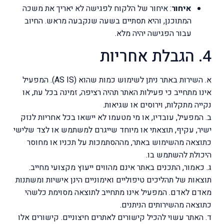
איחור
: איחור של הלקוח לפגישה לא יאריך את משכה
המתוכנן, והיא תסתיים בשעה שנקבעה מראש. החיוב
עבור הפגישה יהיה מלא.
4. הגבלת אחריות
א. השירות באתר ניתן לשימוש כמות שהוא (AS IS). המפעיל
אינו מתחייב כי פעילות האתר תהיה רציפה, זמינה בכל עת, או
נקייה מתקלות, וירוסים או שגיאות.
ב. המפעיל, עובדיו, או מי מטעמו לא יישאו בכל אחריות לנזק
ישיר, עקיף, תוצאתי או מיוחד שייגרם למשתמש או לצד שלישי
כתוצאה מהשימוש באתר, מההסתמכות על תכניו או מחוסר
היכולת להשתמש בו.
ג. כאמור, התכנים באתר אינם מהווים ייעוץ מקצועי מחייב.
תוצאות של תהליכים טיפוליים ואימוניים הינן אישיות ומשתנות
מאדם לאדם. המפעיל אינו מתחייב לתוצאה מסוימת כלשהי
כתוצאה מהשירותים הניתנים.
ד. האתר עשוי להכיל קישורים לאתרים חיצוניים. קישורים אלו