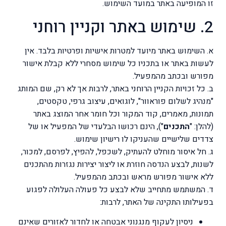
זו המופיעה באתר במועד השימוש.
2. שימוש באתר וקניין רוחני
א. השימוש באתר מיועד למטרות אישיות ופרטיות בלבד. אין
לעשות באתר או בתכניו כל שימוש מסחרי ללא קבלת אישור
מפורש ובכתב מהמפעיל.
ב. כל זכויות הקניין הרוחני באתר, לרבות אך לא רק, שם המותג
"מנהיג לשלום פוראוור", לוגואים, עיצוב גרפי, טקסטים,
תמונות, מאמרים, קוד המקור וכל חומר אחר המוצג באתר
(להלן: "
התכנים
"), הינם רכושו הבלעדי של המפעיל או של
צדדים שלישיים שהעניקו לו רישיון שימוש.
ג. חל איסור מוחלט להעתיק, לשכפל, להפיץ, לפרסם, למכור,
לשנות, לבצע הנדסה חוזרת או ליצור יצירות נגזרות מהתכנים
ללא אישור מפורש מראש ובכתב מהמפעיל.
ד. המשתמש מתחייב שלא לבצע כל פעולה העלולה לפגוע
בפעילותו התקינה של האתר, לרבות:
ניסיון לעקוף מנגנוני אבטחה או לחדור לאזורים שאינם