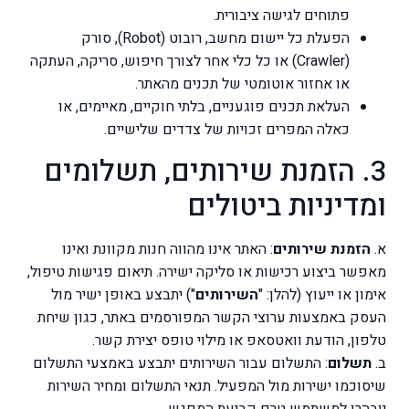
פתוחים לגישה ציבורית.
הפעלת כל יישום מחשב, רובוט (Robot), סורק
(Crawler) או כל כלי אחר לצורך חיפוש, סריקה, העתקה
או אחזור אוטומטי של תכנים מהאתר.
העלאת תכנים פוגעניים, בלתי חוקיים, מאיימים, או
כאלה המפרים זכויות של צדדים שלישיים.
3. הזמנת שירותים, תשלומים
ומדיניות ביטולים
א.
הזמנת שירותים
: האתר אינו מהווה חנות מקוונת ואינו
מאפשר ביצוע רכישות או סליקה ישירה. תיאום פגישות טיפול,
אימון או ייעוץ (להלן: "
השירותים
") יתבצע באופן ישיר מול
העסק באמצעות ערוצי הקשר המפורסמים באתר, כגון שיחת
טלפון, הודעת וואטסאפ או מילוי טופס יצירת קשר.
ב.
תשלום
: התשלום עבור השירותים יתבצע באמצעי התשלום
שיסוכמו ישירות מול המפעיל. תנאי התשלום ומחיר השירות