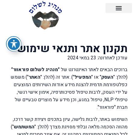
תקנון אתר ותנאי שימוש
עודכן לאחרונה: 23 במאי 2024
ברוכים הבאים לאתר האינטרנט של
"מנהיג לשלום פוראוור"
(להלן: "
העסק
" או "
המפעיל
"). אתר זה (להלן: "
האתר
") משמש
כפלטפורמת תדמית להצגת מידע אודות השירותים המוצעים
על ידי העסק, לרבות טיפול פסיכותרפיה, אימון אישי רגשי,
טיפולי NLP, טיפול במגע, וכן מידע על מוצרים טבעיים של
חברת "פוראוור".
השימוש באתר, לרבות גלישה, עיון בתכנים ויצירת קשר דרכו,
מהווה הסכמה מלאה ובלתי מסויגת מצדך (להלן: "
המשתמש
")
לכל התנאים המפורטים בתקנון זה. אם אינך מסכים לתנאי